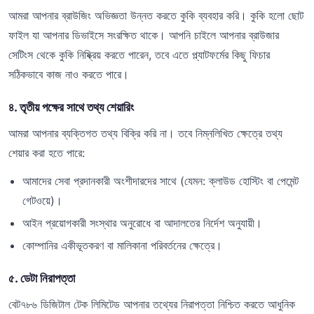
আমরা আপনার ব্রাউজিং অভিজ্ঞতা উন্নত করতে কুকি ব্যবহার করি। কুকি হলো ছোট
ফাইল যা আপনার ডিভাইসে সংরক্ষিত থাকে। আপনি চাইলে আপনার ব্রাউজার
সেটিংস থেকে কুকি নিষ্ক্রিয় করতে পারেন, তবে এতে প্ল্যাটফর্মের কিছু ফিচার
সঠিকভাবে কাজ নাও করতে পারে।
৪. তৃতীয় পক্ষের সাথে তথ্য শেয়ারিং
আমরা আপনার ব্যক্তিগত তথ্য বিক্রি করি না। তবে নিম্নলিখিত ক্ষেত্রে তথ্য
শেয়ার করা হতে পারে:
আমাদের সেবা প্রদানকারী অংশীদারদের সাথে (যেমন: ক্লাউড হোস্টিং বা পেমেন্ট
গেটওয়ে)।
আইন প্রয়োগকারী সংস্থার অনুরোধে বা আদালতের নির্দেশ অনুযায়ী।
কোম্পানির একীভূতকরণ বা মালিকানা পরিবর্তনের ক্ষেত্রে।
৫. ডেটা নিরাপত্তা
বেট৭৮৬ ডিজিটাল টেক লিমিটেড আপনার তথ্যের নিরাপত্তা নিশ্চিত করতে আধুনিক