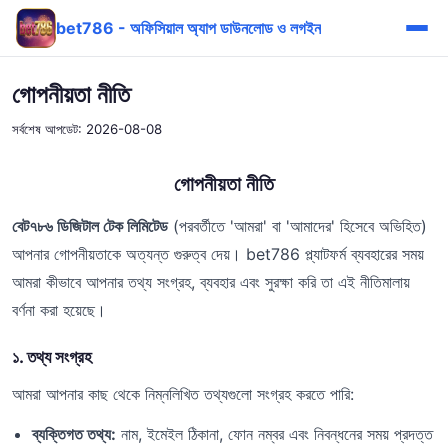
bet786 - অফিসিয়াল অ্যাপ ডাউনলোড ও লগইন
গোপনীয়তা নীতি
সর্বশেষ আপডেট: 2026-08-08
গোপনীয়তা নীতি
বেট৭৮৬ ডিজিটাল টেক লিমিটেড
(পরবর্তীতে 'আমরা' বা 'আমাদের' হিসেবে অভিহিত)
আপনার গোপনীয়তাকে অত্যন্ত গুরুত্ব দেয়। bet786 প্ল্যাটফর্ম ব্যবহারের সময়
আমরা কীভাবে আপনার তথ্য সংগ্রহ, ব্যবহার এবং সুরক্ষা করি তা এই নীতিমালায়
বর্ণনা করা হয়েছে।
১. তথ্য সংগ্রহ
আমরা আপনার কাছ থেকে নিম্নলিখিত তথ্যগুলো সংগ্রহ করতে পারি:
ব্যক্তিগত তথ্য:
নাম, ইমেইল ঠিকানা, ফোন নম্বর এবং নিবন্ধনের সময় প্রদত্ত