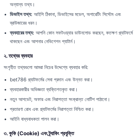
অন্যান্য তথ্য।
ডিভাইস তথ্য:
আইপি ঠিকানা, ডিভাইসের মডেল, অপারেটিং সিস্টেম এবং
ব্রাউজারের ধরন।
ব্যবহারের তথ্য:
আপনি কোন সফটওয়্যার ডাউনলোড করছেন, কতক্ষণ প্ল্যাটফর্মে
থাকছেন এবং আপনার নেভিগেশন প্যাটার্ন।
২. তথ্যের ব্যবহার
সংগৃহীত তথ্যগুলো আমরা নিচের উদ্দেশ্যে ব্যবহার করি:
bet786 প্ল্যাটফর্মের সেবা প্রদান এবং উন্নত করা।
ব্যবহারকারীর অভিজ্ঞতা ব্যক্তিগতকৃত করা।
নতুন আপডেট, অফার এবং নিরাপত্তা সংক্রান্ত নোটিশ পাঠানো।
প্রতারণা রোধ এবং প্ল্যাটফর্মের নিরাপত্তা নিশ্চিত করা।
আইনি বাধ্যবাধকতা পালন করা।
৩. কুকি (Cookie) এবং ট্র্যাকিং প্রযুক্তি