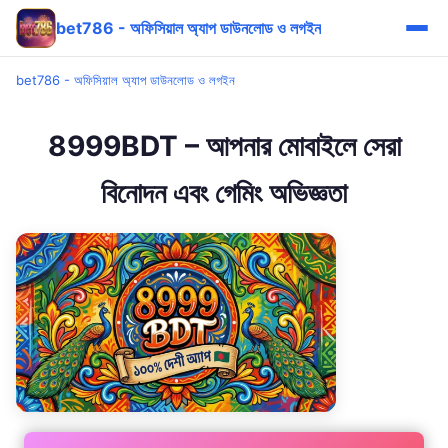
bet786 - অফিসিয়াল অ্যাপ ডাউনলোড ও লগইন
bet786 - অফিসিয়াল অ্যাপ ডাউনলোড ও লগইন
8999BDT – আপনার মোবাইলে সেরা
বিনোদন এবং গেমিং অভিজ্ঞতা